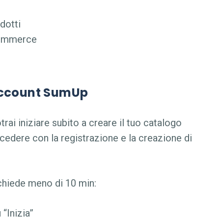
odotti
-commerce
o account SumUp
ai iniziare subito a creare il tuo catalogo
ocedere con la registrazione e la creazione di
chiede meno di 10 min:
u “Inizia”