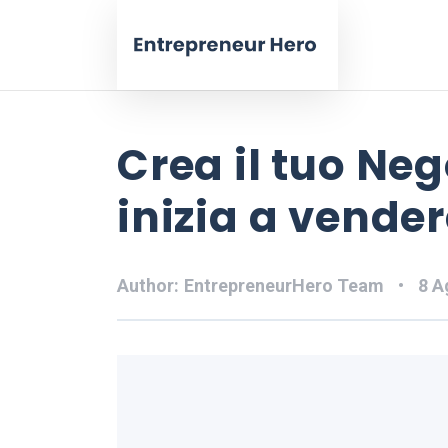
Crea il tuo Neg
inizia a vend
Author:
EntrepreneurHero Team
8 A